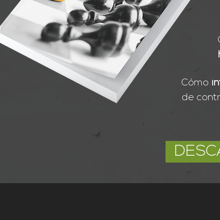
Cómo
i
de cont
DESC